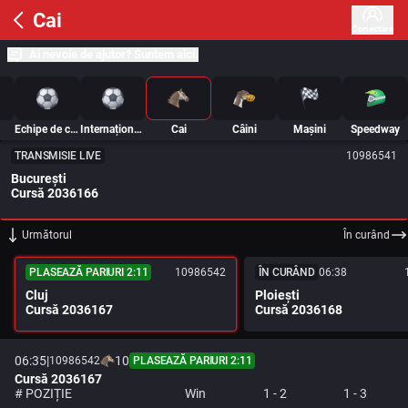
Cai
Conectare
Ai nevoie de ajutor? Suntem aici.
Echipe de club
Internaționale
Cai
Câini
Mașini
Speedway
TRANSMISIE LIVE
10986541
București
Cursă 2036166
Următorul
În curând
Click pentru a reda fluxul
PLASEAZĂ PARIURI 2:11
10986542
ÎN CURÂND
06:38
Cluj
Ploiești
Cursă 2036167
Cursă 2036168
06:35
|
10
10986542
PLASEAZĂ PARIURI 2:11
Cursă 2036167
# POZIȚIE
Win
1 - 2
1 - 3