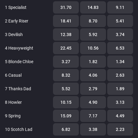
1 Specialist
31.70
14.83
9.11
2 Early Riser
18.41
8.70
5.41
3 Devilish
12.38
5.92
3.74
4 Heavyweight
22.45
10.56
6.53
5 Blonde Chloe
3.27
1.82
1.34
6 Casual
8.32
4.06
2.63
7 Thanks Dad
5.52
2.79
1.89
8 Howler
10.15
4.90
3.13
9 Spring
15.09
7.17
4.49
10 Scotch Lad
6.82
3.38
2.23